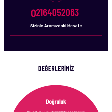
0
2164052063
Sizinle Aramızdaki Mesafe
DEĞERLERİMİZ
Doğruluk