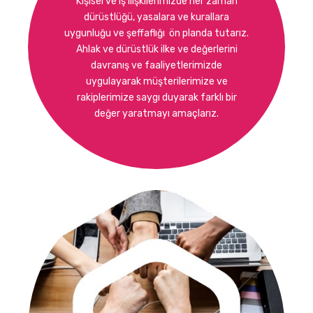
Kişisel ve iş ilişkilerimizde her zaman
dürüstlüğü, yasalara ve kurallara
uygunluğu ve şeffaflığı ön planda tutarız.
Ahlak ve dürüstlük ilke ve değerlerini
davranış ve faaliyetlerimizde
uygulayarak müşterilerimize ve
rakiplerimize saygı duyarak farklı bir
değer yaratmayı amaçlarız.