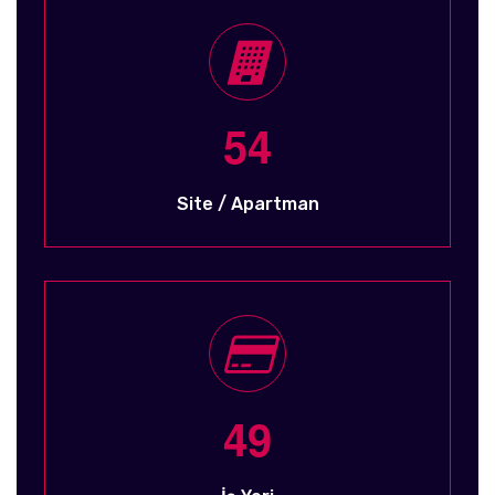
5
4
Site / Apartman
4
9